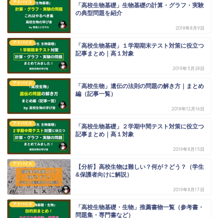
アドバイス
「高校生物基礎」生物基礎の計算・グラフ・実験
の典型問題を紹介
2018年8月9日
アドバイス
「高校生物基礎」１学期期末テスト対策に役立つ
記事まとめ｜高１対象
2019年5月28日
アドバイス
「高校生物」遺伝の法則の問題の解き方｜まとめ
編（記事一覧）
2018年12月16日
アドバイス
「高校生物基礎」２学期中間テスト対策に役立つ
記事まとめ｜高１対象
2019年8月15日
アドバイス
【分析】高校生物は難しい？何が？どう？（学生
&保護者向けに解説）
2019年8月17日
アドバイス
「高校生物基礎・生物」推薦書物一覧（参考書・
問題集・専門書など）