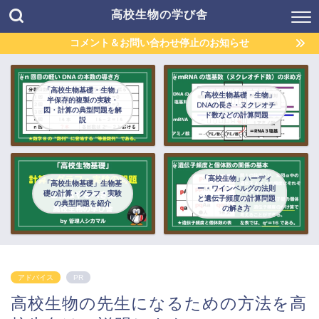
高校生物の学び舎
コメント＆お問い合わせ停止のお知らせ
「高校生物基礎・生物」
「高校生物基礎・生物」
半保存的複製の実験・
DNAの長さ・ヌクレオチ
図・計算の典型問題を解
ド数などの計算問題
説
「高校生物」ハーディ
「高校生物基礎」生物基
ー・ワインベルグの法則
礎の計算・グラフ・実験
と遺伝子頻度の計算問題
の典型問題を紹介
の解き方
アドバイス
PR
高校生物の先生になるための方法を高