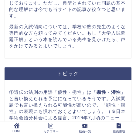
じております。ただし、典型とされていた問題の基本
的な理解には今でも当サイトの記事が役立つと思いま
す。
最新の入試傾向については、学校や塾の先生のような
専門的な方を頼ってみてください。もし『大学入試問
題正解』という本を読んでいる先生を見かけたら、声
をかけてみるとよいでしょう。
トピック
①遺伝の法則の用語「優性・劣性」は「
顕性
・
潜性
」
と言い換えられる予定になっているそうです。入試問
題でも言い換えられる可能性が高いので、「顕性・潜
性」の表現にも慣れておくとよいでしょう。（※日本
学術会議分科会による提言、2019年7月頃のニュー
ス）
HOME
カテゴリー
動画一覧
推薦書物
②ヒト細胞数は、最新の説として37兆個で扱われ始め