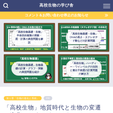
高校生物の学び舎
コメント＆お問い合わせ停止のお知らせ
「高校生物基礎・生物」
「高校生物基礎・生物」
半保存的複製の実験・
DNAの長さ・ヌクレオチ
図・計算の典型問題を解
ド数などの計算問題
説
「高校生物」ハーディ
「高校生物基礎」生物基
ー・ワインベルグの法則
礎の計算・グラフ・実験
と遺伝子頻度の計算問題
の典型問題を紹介
の解き方
第１章「生物の進化と系統」
PR
「高校生物」地質時代と生物の変遷