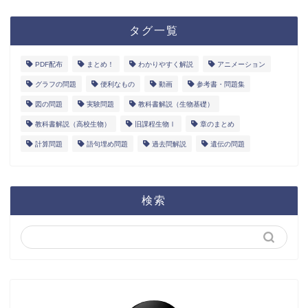
タグ一覧
PDF配布
まとめ！
わかりやすく解説
アニメーション
グラフの問題
便利なもの
動画
参考書・問題集
図の問題
実験問題
教科書解説（生物基礎）
教科書解説（高校生物）
旧課程生物Ⅰ
章のまとめ
計算問題
語句埋め問題
過去問解説
遺伝の問題
検索