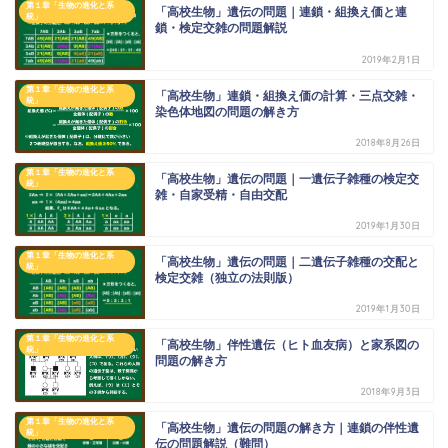
第１章「生物の進化と系
「高校生物」遺伝の問題｜連鎖・組換え価と連
統」
鎖・検定交雑の問題解説
2019年2月1日
第１章「生物の進化と系
「高校生物」連鎖・組換え価の計算・三点交雑・
統」
染色体地図の問題の解き方
2018年8月26日
第１章「生物の進化と系
「高校生物」遺伝の問題｜一遺伝子雑種の検定交
統」
雑・自家受精・自由交配
2019年1月30日
第１章「生物の進化と系
「高校生物」遺伝の問題｜二遺伝子雑種の交配と
統」
検定交雑（独立の法則版）
2019年1月30日
第１章「生物の進化と系
「高校生物」伴性遺伝（ヒト血友病）と家系図の
統」
問題の解き方
2018年9月3日
第１章「生物の進化と系
「高校生物」遺伝の問題の解き方｜連鎖の伴性遺
統」
伝の問題解説（難問）