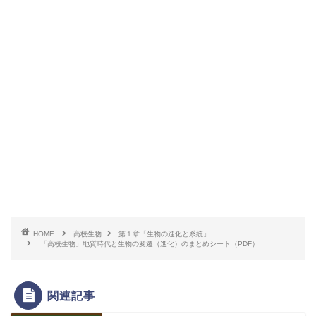
HOME
高校生物
第１章「生物の進化と系統」
「高校生物」地質時代と生物の変遷（進化）のまとめシート（PDF）
関連記事