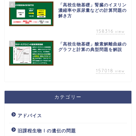
4
「高校生物基礎」腎臓のイヌリン
濃縮率や原尿量などの計算問題の
解き方
158316
view
5
「高校生物基礎」酸素解離曲線の
グラフと計算の典型問題を解説
157018
view
カテゴリー
アドバイス
旧課程生物Ⅰの遺伝の問題